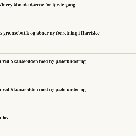
inery åbnede dørene for første gang
 grænsebutik og åbner ny forretning i Harrislee
en ved Skanseodden med ny pælefundering
en ved Skanseodden med ny pælefundering
aulov