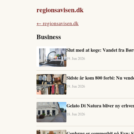
regionsavisen.dk
← regionsavisen.dk
Business
Slut med at koge: Vandet fra Bø
19. Jun 2026
Sidste år kom 800 forbi: Nu vender
19. Jun 2026
Gelato Di Natura bliver ny erhve
18. Jun 2026
Genbrug er sommerhit på Fyn: Ser