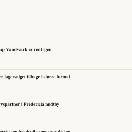
rup Vandværk er rent igen
 lagersalget tilbage i større format
rvspartner i Fredericia midtby
vice og brætspil ryger over disken