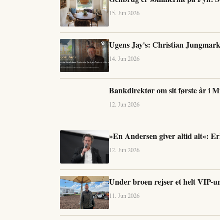
15. Jun 2026
Ugens Jay's: Christian Jungmar
14. Jun 2026
Bankdirektør om sit første år i M
12. Jun 2026
»En Andersen giver altid alt«: Er
12. Jun 2026
Under broen rejser et helt VIP-un
11. Jun 2026