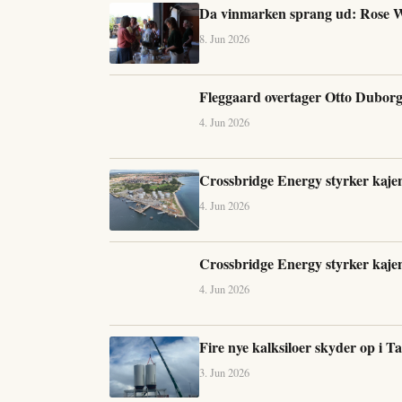
Da vinmarken sprang ud: Rose W
8. Jun 2026
Fleggaard overtager Otto Duborgs
4. Jun 2026
Crossbridge Energy styrker kaj
4. Jun 2026
Crossbridge Energy styrker kaj
4. Jun 2026
Fire nye kalksiloer skyder op i T
3. Jun 2026