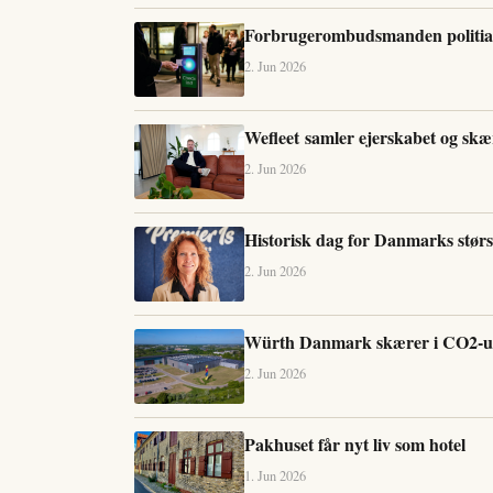
Forbrugerombudsmanden politianm
2. Jun 2026
Wefleet samler ejerskabet og sk
2. Jun 2026
Historisk dag for Danmarks størs
2. Jun 2026
Würth Danmark skærer i CO2-ud
2. Jun 2026
Pakhuset får nyt liv som hotel
1. Jun 2026