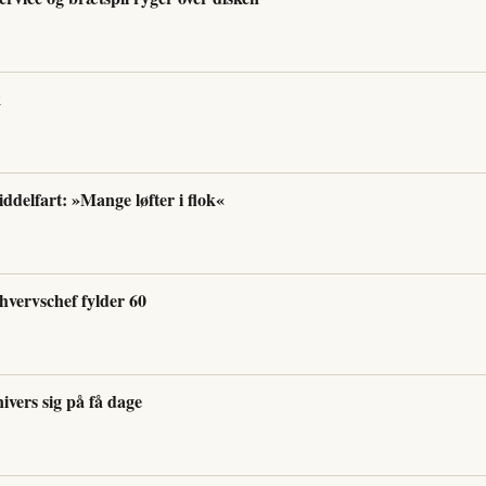
k
iddelfart: »Mange løfter i flok«
hvervschef fylder 60
ivers sig på få dage