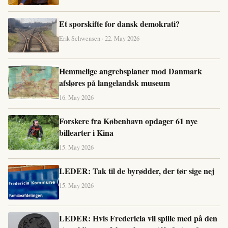
Et sporskifte for dansk demokrati?
Erik Schwensen · 22. May 2026
Hemmelige angrebsplaner mod Danmark
afsløres på langelandsk museum
16. May 2026
Forskere fra København opdager 61 nye
billearter i Kina
15. May 2026
LEDER: Tak til de byrødder, der tør sige nej
15. May 2026
LEDER: Hvis Fredericia vil spille med på den