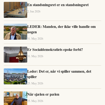
En standsningsret er en standsningsret
2. Jun 2026
LEDER: Manden, der ikke ville handle om
nogen
31. May 2026
Er Socialdemokratiets epoke forbi?
31. May 2026
Leder: Det er, når vi spiller sammen, det
spiller
25. May 2026
Når sjælen er pælen
25. May 2026