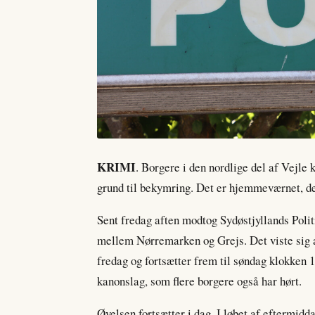
KRIMI
. Borgere i den nordlige del af Vejle 
grund til bekymring. Det er hjemmeværnet, de
Sent fredag aften modtog Sydøstjyllands Polit
mellem Nørremarken og Grejs. Det viste sig 
fredag og fortsætter frem til søndag klokken 1
kanonslag, som flere borgere også har hørt.
Øvelsen fortsætter i dag. I løbet af eftermid