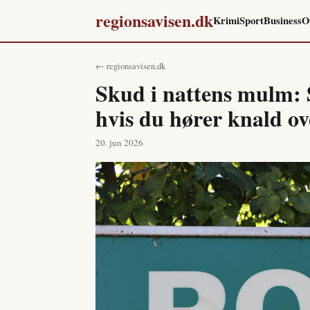
regionsavisen.dk
Krimi
Sport
Business
O
← regionsavisen.dk
Skud i nattens mulm: 
hvis du hører knald ov
20. jun 2026