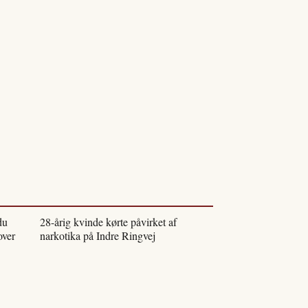
du
28-årig kvinde kørte påvirket af
over
narkotika på Indre Ringvej