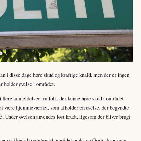
kan i disse dage høre skud og kraftige knald, men der er ingen
r holder øvelse i området.
i flere anmeldelser fra folk, der kunne høre skud i området
at være hjemmeværnet, som afholder en øvelse, der begyndte
5. Under øvelsen anvendes løst krudt, ligesom der bliver brugt
dagen rykker aktiviteten til området omkring Grejs, hvor man