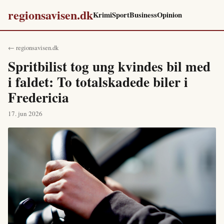
regionsavisen.dk
Krimi
Sport
Business
Opinion
← regionsavisen.dk
Spritbilist tog ung kvindes bil med
i faldet: To totalskadede biler i
Fredericia
17. jun 2026