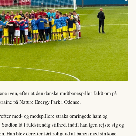
ene igen, efter at den danske midtbanespiller faldt om på
raine på Nature Energy Park i Odense.
orefter med- og modspillere straks omringede ham og
adion lå i fuldstændig stilhed, indtil han igen rejste sig og
en. Han blev derefter ført roligt ud af banen med sin kone