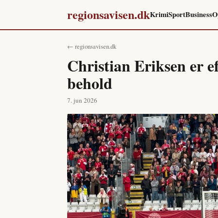
regionsavisen.dk
Krimi
Sport
Business
O
← regionsavisen.dk
Christian Eriksen er 
behold
7. jun 2026